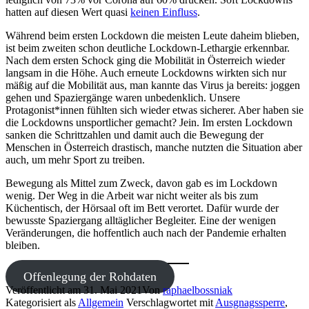
hatten auf diesen Wert quasi
keinen Einfluss
.
Während beim ersten Lockdown die meisten Leute daheim blieben,
ist beim zweiten schon deutliche Lockdown-Lethargie erkennbar.
Nach dem ersten Schock ging die Mobilität in Österreich wieder
langsam in die Höhe. Auch erneute Lockdowns wirkten sich nur
mäßig auf die Mobilität aus, man kannte das Virus ja bereits: joggen
gehen und Spaziergänge waren unbedenklich. Unsere
Protagonist*innen fühlten sich wieder etwas sicherer. Aber haben sie
die Lockdowns unsportlicher gemacht? Jein. Im ersten Lockdown
sanken die Schrittzahlen und damit auch die Bewegung der
Menschen in Österreich drastisch, manche nutzten die Situation aber
auch, um mehr Sport zu treiben.
Bewegung als Mittel zum Zweck, davon gab es im Lockdown
wenig. Der Weg in die Arbeit war nicht weiter als bis zum
Küchentisch, der Hörsaal oft im Bett verortet. Dafür wurde der
bewusste Spaziergang alltäglicher Begleiter. Eine der wenigen
Veränderungen, die hoffentlich auch nach der Pandemie erhalten
bleiben.
Offenlegung der Rohdaten
Veröffentlicht am
31. Mai 2021
Von
raphaelbossniak
Kategorisiert als
Allgemein
Verschlagwortet mit
Ausgnagssperre
,