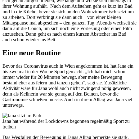
sich genau aufgeschrieben, wie lange und wo sie sich untertags in
ihrer Wohnung aufhält. Nach dem Aufstehen geht es kurz ins Bad
und in die Küche, bevor sie sich an den Wohnzimmertisch setzt um
zu arbeiten. Dort verbringt sie dann auch – von einer kleinen
Mittagspause mal abgesehen – den ganzen Tag. Abends wechselt sie
dann auf die Couch, um sich noch eine Vorlesung oder einen Film
anzusehen. Dann geht es nach einem kurzen Abstecher ins Bad
auch schon wieder ins Bett.
Eine neue Routine
Bevor das Coronavirus auch in Wien angekommen ist, hat Jana ein
bis zweimal in der Woche Sport gemacht. „Ich hab mich schon
immer wieder für 20 Minuten bewegt, aber meine Bewegung
bestand eher aus feiern und tanzen gehen“, sagt sie. Zusätzliche
Aktivität wäre für Jana wohl auch nicht zwingend nötig gewesen,
denn als Kellnerin war sie genug auf den Beinen, bevor die
Gastronomie schließen musste. Auch in ihrem Alltag war Jana viel
unterwegs.
Jana hat während der Lockdowns begonnen regelmäßig Sport zu
treiben
Das Wegfallen der Bewegung in Janas Alltag bemerkte sie stark.