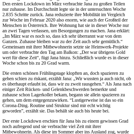
Den ersten Lockdown im März verbrachte Jana zu großen Teilen
nur zuhause. Im Durchschnitt legte sie in der untersuchten Woche
2.835 Schritte zurück. Jana reduzierte ihre Mobilität im Vergleich
zur Woche im Februar 2020 also enorm, wie auch der Großteil der
Menschen in Österreich. Ihre Wohnung hat sie in dieser Woche nur
an zwei Tagen verlassen, um Besorgungen zu machen. Jana erklärt:
„Im März war es noch so, dass ich sehr überrannt war von dem
Ganzen. Zuhause bleiben war zu der Zeit auch sehr gemütlich.“
Gemeinsam mit ihrer Mitbewohnerin setzte sie Heimwerk-Projekte
um oder verbrachte den Tag am Balkon: „Der war übrigens Gold
wert für diese Zeit“, fügt Jana hinzu. Schließlich wurde es in dieser
Woche schon bis zu 20 Grad warm.
Die ersten schönen Frühlingstage klopften an, doch spazieren zu
gehen schien zu riskant, erzählt Jana: „Wir wussten ja auch nicht, ob
es überhaupt erlaubt ist, dass wir zu zweit rausgehen.“ Als Jana nach
einiger Zeit Rücken- und Gelenkbeschwerden bemerkte und
zuhause schon Lagerkoller bekam, begann sie allein spazieren zu
gehen, um dem entgegenzuwirken. “Lustigerweise ist das so ein
Corona-Ding. Routine und Struktur sind mir echt wichtig
geworden”, erzählt sie. Das behält sie auch bis heute bei.
Der erste Lockdown erschien für Jana bis zu einem gewissen Grad
noch aufregend und sie verbrachte viel Zeit mit ihrer
Mitbewohnerin. Als diese im Sommer aber ins Ausland zog, wurde