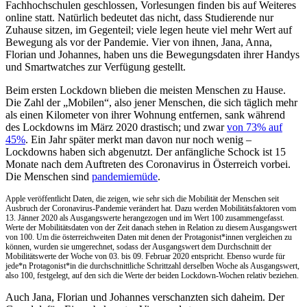
Fachhochschulen geschlossen, Vorlesungen finden bis auf Weiteres
online statt. Natürlich bedeutet das nicht, dass Studierende nur
Zuhause sitzen, im Gegenteil; viele legen heute viel mehr Wert auf
Bewegung als vor der Pandemie. Vier von ihnen, Jana, Anna,
Florian und Johannes, haben uns die Bewegungsdaten ihrer Handys
und Smartwatches zur Verfügung gestellt.
Beim ersten Lockdown blieben die meisten Menschen zu Hause.
Die Zahl der „Mobilen“, also jener Menschen, die sich täglich mehr
als einen Kilometer von ihrer Wohnung entfernen, sank während
des Lockdowns im März 2020 drastisch; und zwar
von 73% auf
45%
. Ein Jahr später merkt man davon nur noch wenig –
Lockdowns haben sich abgenutzt. Der anfängliche Schock ist 15
Monate nach dem Auftreten des Coronavirus in Österreich vorbei.
Die Menschen sind
pandemiemüde
.
Apple veröffentlicht Daten, die zeigen, wie sehr sich die Mobilität der Menschen seit
Ausbruch der Coronavirus-Pandemie verändert hat. Dazu werden Mobilitätsfaktoren vom
13. Jänner 2020 als Ausgangswerte herangezogen und im Wert 100 zusammengefasst.
Werte der Mobilitätsdaten von der Zeit danach stehen in Relation zu diesem Ausgangswert
von 100. Um die österreichweiten Daten mit denen der Protagonist*innen vergleichen zu
können, wurden sie umgerechnet, sodass der Ausgangswert dem Durchschnitt der
Mobilitätswerte der Woche von 03. bis 09. Februar 2020 entspricht. Ebenso wurde für
jede*n Protagonist*in die durchschnittliche Schrittzahl derselben Woche als Ausgangswert,
also 100, festgelegt, auf den sich die Werte der beiden Lockdown-Wochen relativ beziehen.
Auch Jana, Florian und Johannes verschanzten sich daheim. Der