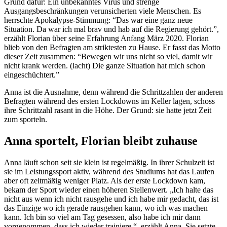
Grund dafür: Ein unbekanntes Virus und strenge
Ausgangsbeschränkungen verunsicherten viele Menschen. Es
herrschte Apokalypse-Stimmung: “Das war eine ganz neue
Situation. Da war ich mal brav und hab auf die Regierung gehört.”,
erzählt Florian über seine Erfahrung Anfang März 2020. Florian
blieb von den Befragten am striktesten zu Hause. Er fasst das Motto
dieser Zeit zusammen: “Bewegen wir uns nicht so viel, damit wir
nicht krank werden. (lacht) Die ganze Situation hat mich schon
eingeschüchtert.”
Anna ist die Ausnahme, denn während die Schrittzahlen der anderen
Befragten während des ersten Lockdowns im Keller lagen, schoss
ihre Schrittzahl rasant in die Höhe. Der Grund: sie hatte jetzt Zeit
zum sporteln.
Anna sportelt, Florian bleibt zuhause
Anna läuft schon seit sie klein ist regelmäßig. In ihrer Schulzeit ist
sie im Leistungssport aktiv, während des Studiums hat das Laufen
aber oft zeitmäßig weniger Platz. Als der erste Lockdown kam,
bekam der Sport wieder einen höheren Stellenwert. „Ich halte das
nicht aus wenn ich nicht rausgehe und ich habe mir gedacht, das ist
das Einzige wo ich gerade rausgehen kann, wo ich was machen
kann. Ich bin so viel am Tag gesessen, also habe ich mir dann
vorgenommen, dass ich wieder trainiere.“, erzählt Anna. Sie setzte