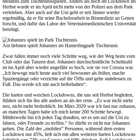
meistens zum Tischtennisspielen. Anders als noch im Lockdown im
Herbst wurde er im April nicht mehr von der Polizei aus dem Park
vertrieben. Aber auch auf die Uni geht er seit Jänner wieder
regelmäßig, da er für seine Bachelorarbeit in Biomedizin an Genen
forscht, und dafür das Labor der Veterinärmedizinischen Universität
benötigt.
Am liebsten spielt Johannes im Hamerlingpark Tischtennis
Zwar fallen immer noch viele Schritte weg, wie der Weg heim vom
Club oder das Tanzen dort. Johannes durchschnittliche Schrittzahl
ist im April aber wieder ungefähr so hoch, wie sie vor Corona war.
„Ich bewege mich heute auch viel bewusster als früher, mache
Spaziergänge oder verzichte auf die Öffis und gehe stattdessen zu
Fuß. Das werde ich mir auch beibehalten“.
Die harten und weichen Lockdowns, die uns seit Herbst begleiten,
fühlten sich für ihn alle anders an als der erste. „Es war nicht mehr
neu, nicht mehr bedrohlich. Im März 2020 war ich fast nur zuhause,
an manchen Tagen habe ich mich keine 200 Schritte bewegt.
Mittlerweile bin ich jeden Tag draußen, sei es um auf die Uni zu
fahren, oder Freunde zu treffen.“ So dürfte es nicht nur Johannes
gehen. Die Zahl der „mobilen” Personen, während dem ersten
Lockdown nur 45%, ließ sich mit allen weiteren harten Lockdowns
lediglich von 73% vor Corona auf 60% drücken. Soft Lockdowns